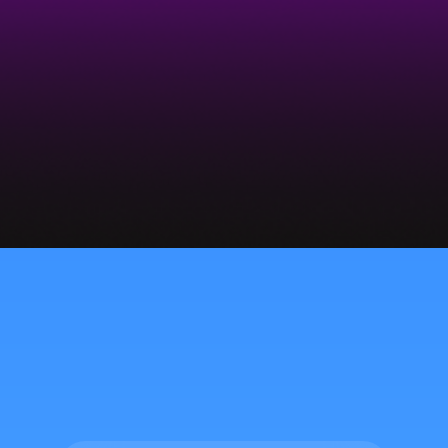
Пиши-Звони-Люби
Телеграм
Почта
А ещё мы поём