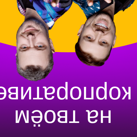
Телеграм
Почта
А ещё мы поём
Уверены, что нашли половинку?
Давайте склеим вам семью так, чтобы
вам захотелось развестись и снова
пожениться в нашей компании.